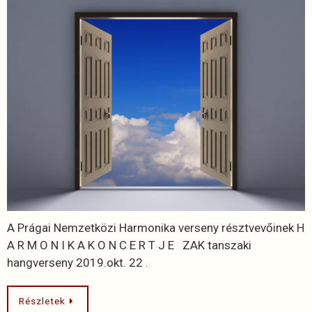
A Prágai Nemzetközi Harmonika verseny résztvevőinek H
A R M O N I K A K O N C E R T J E ZAK tanszaki
hangverseny 2019.okt. 22 .
Részletek