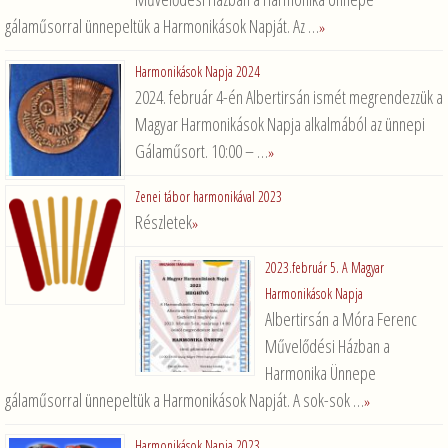
gálaműsorral ünnepeltük a Harmonikások Napját. Az …
»
Harmonikások Napja 2024
2024. február 4-én Albertirsán ismét megrendezzük a
Magyar Harmonikások Napja alkalmából az ünnepi
Gálaműsort. 10:00 – …
»
Zenei tábor harmonikával 2023
Részletek
»
2023.február 5. A Magyar
Harmonikások Napja
Albertirsán a Móra Ferenc
Művelődési Házban a
Harmonika Ünnepe
gálaműsorral ünnepeltük a Harmonikások Napját. A sok-sok …
»
Harmonikások Napja 2023