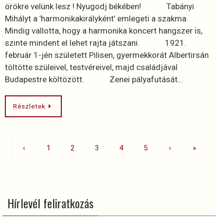
örökre velünk lesz ! Nyugodj békében! Tabányi
Mihályt a ’harmonikakirályként’ emlegeti a szakma.
Mindig vallotta, hogy a harmonika koncert hangszer is,
szinte mindent el lehet rajta játszani. 1921.
február 1-jén született Pilisen, gyermekkorát Albertirsán
töltötte szüleivel, testvéreivel, majd családjával
Budapestre költözött. Zenei pályafutását…
Részletek
‹
1
2
3
4
5
›
»
Hírlevél feliratkozás