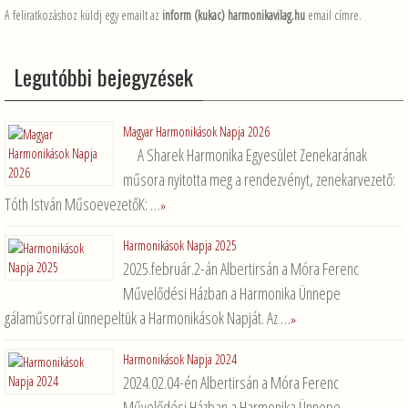
A feliratkozáshoz küldj egy emailt az
inform (kukac) harmonikavilag.hu
email címre.
Legutóbbi bejegyzések
Magyar Harmonikások Napja 2026
A Sharek Harmonika Egyesület Zenekarának
műsora nyitotta meg a rendezvényt, zenekarvezető:
Tóth István MűsoevezetőK: …
»
Harmonikások Napja 2025
2025.február.2-án Albertirsán a Móra Ferenc
Művelődési Házban a Harmonika Ünnepe
gálaműsorral ünnepeltük a Harmonikások Napját. Az …
»
Harmonikások Napja 2024
2024.02.04-én Albertirsán a Móra Ferenc
Művelődési Házban a Harmonika Ünnepe