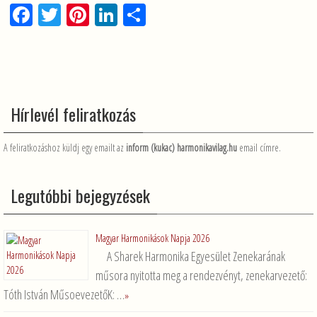
F
T
Pi
Li
O
a
wi
nt
n
ss
ce
tt
er
ke
za
b
er
es
dI
m
o
t
n
e
Hírlevél feliratkozás
o
g
k
A feliratkozáshoz küldj egy emailt az
inform (kukac) harmonikavilag.hu
email címre.
Legutóbbi bejegyzések
Magyar Harmonikások Napja 2026
A Sharek Harmonika Egyesület Zenekarának
műsora nyitotta meg a rendezvényt, zenekarvezető:
Tóth István MűsoevezetőK: …
»