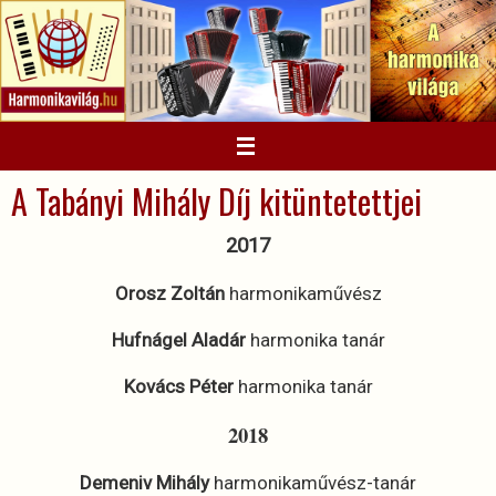
Megszakítás
A Tabányi Mihály Díj kitüntetettjei
2017
Orosz Zoltán
harmonikaművész
Hufnágel Aladár
harmonika tanár
Kovács Péter
harmonika tanár
2018
Demeniv Mihály
harmonikaművész-tanár