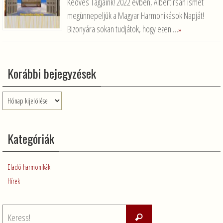
Kedves Tagjaink! 2022 évben, Albertirsán ismét
megünnepeljük a Magyar Harmonikások Napját!
Bizonyára sokan tudjátok, hogy ezen …
»
Korábbi bejegyzések
Korábbi
bejegyzések
Kategóriák
Eladó harmonikák
Hírek
Keresés:
Keress!