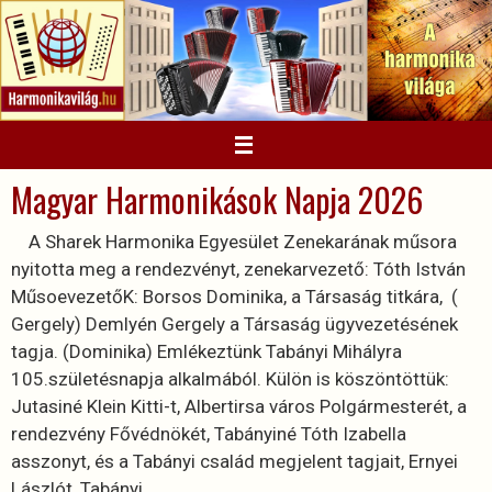
Megszakítás
Magyar Harmonikások Napja 2026
A Sharek Harmonika Egyesület Zenekarának műsora
nyitotta meg a rendezvényt, zenekarvezető: Tóth István
MűsoevezetőK: Borsos Dominika, a Társaság titkára, (
Gergely) Demlyén Gergely a Társaság ügyvezetésének
tagja. (Dominika) Emlékeztünk Tabányi Mihályra
105.születésnapja alkalmából. Külön is köszöntöttük:
Jutasiné Klein Kitti-t, Albertirsa város Polgármesterét, a
rendezvény Fővédnökét, Tabányiné Tóth Izabella
asszonyt, és a Tabányi család megjelent tagjait, Ernyei
Lászlót, Tabányi…