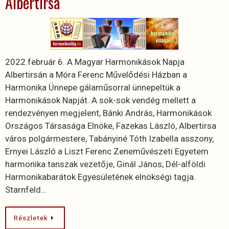
Albertirsa
2022.február 6. A Magyar Harmonikások Napja
Albertirsán a Móra Ferenc Művelődési Házban a
Harmonika Ünnepe gálaműsorral ünnepeltük a
Harmonikások Napját. A sok-sok vendég mellett a
rendezvényen megjelent, Bánki András, Harmonikások
Országos Társasága Elnöke, Fazekas László, Albertirsa
város polgármestere, Tabányiné Tóth Izabella asszony,
Ernyei László a Liszt Ferenc Zeneművészeti Egyetem
harmonika tanszak vezetője, Ginál János, Dél-alföldi
Harmonikabarátok Egyesületének elnökségi tagja.
Starnfeld…
Részletek