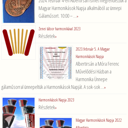
2024. február 4-én Albertirsán ismét megrendezzük a
Magyar Harmonikások Napja alkalmából az ünnepi
Gálaműsort. 10:00 – …
»
Zenei tábor harmonikával 2023
Részletek
»
2023.február 5. A Magyar
Harmonikások Napja
Albertirsán a Móra Ferenc
Művelődési Házban a
Harmonika Ünnepe
gálaműsorral ünnepeltük a Harmonikások Napját. A sok-sok …
»
Harmonikások Napja 2023
Részletek
»
Magyar Harmonikások Napja 2022
Albertirsa