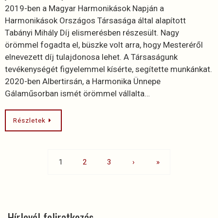
2019-ben a Magyar Harmonikások Napján a
Harmonikások Országos Társasága által alapított
Tabányi Mihály Díj elismerésben részesült. Nagy
örömmel fogadta el, büszke volt arra, hogy Mesteréről
elnevezett díj tulajdonosa lehet. A Társaságunk
tevékenységét figyelemmel kísérte, segítette munkánkat.
2020-ben Albertirsán, a Harmonika Ünnepe
Gálaműsorban ismét örömmel vállalta…
Részletek
1
2
3
›
»
Hírlevél feliratkozás