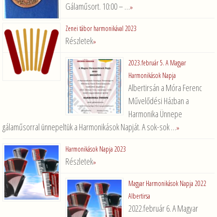
Gálaműsort. 10:00 – …
»
Zenei tábor harmonikával 2023
Részletek
»
2023.február 5. A Magyar
Harmonikások Napja
Albertirsán a Móra Ferenc
Művelődési Házban a
Harmonika Ünnepe
gálaműsorral ünnepeltük a Harmonikások Napját. A sok-sok …
»
Harmonikások Napja 2023
Részletek
»
Magyar Harmonikások Napja 2022
Albertirsa
2022.február 6. A Magyar