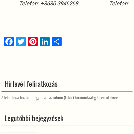
Telefon: +3630 3946268
Telefon: 
F
T
Pi
Li
O
a
wi
nt
n
ss
ce
tt
er
ke
za
b
er
es
dI
m
o
t
n
e
Hírlevél feliratkozás
o
g
k
A feliratkozáshoz küldj egy emailt az
inform (kukac) harmonikavilag.hu
email címre.
Legutóbbi bejegyzések