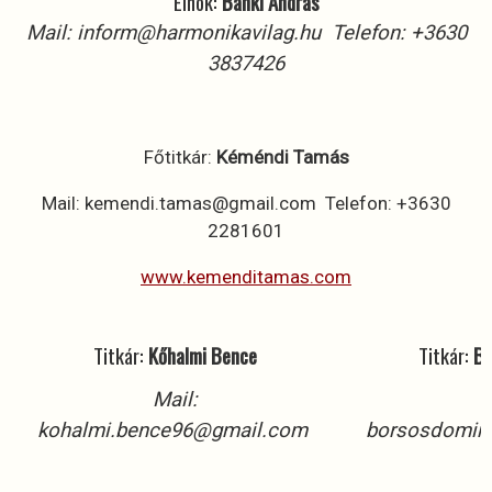
Elnök:
Bánki András
Mail: inform@harmonikavilag.hu Telefon: +3630
3837426
Főtitkár:
Kéméndi Tamás
Mail: kemendi.tamas@gmail.com Telefon: +3630
2281601
www.kemenditamas.com
Titkár:
Kőhalmi Bence
Titkár:
Bo
Mail:
kohalmi.bence96@gmail.com
borsosdomin