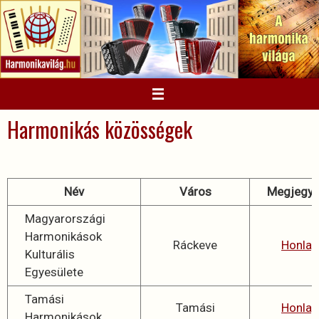
Megszakítás
Harmonikás közösségek
Név
Város
Megjegy
Magyarországi
Harmonikások
Ráckeve
Honlap
Kulturális
Egyesülete
Tamási
Tamási
Honlap
Harmonikások