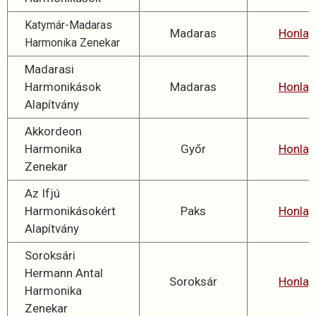
Katymár-Madaras
Madaras
Honlap
Harmonika Zenekar
Madarasi
Harmonikások
Madaras
Honlap
Alapítvány
Akkordeon
Harmonika
Győr
Honlap
Zenekar
Az Ifjú
Harmonikásokért
Paks
Honlap
Alapítvány
Soroksári
Hermann Antal
Soroksár
Honlap
Harmonika
Zenekar