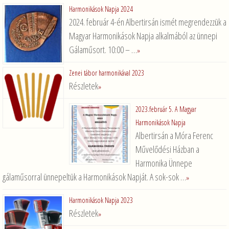
Harmonikások Napja 2024
2024. február 4-én Albertirsán ismét megrendezzük a
Magyar Harmonikások Napja alkalmából az ünnepi
Gálaműsort. 10:00 – …
»
Zenei tábor harmonikával 2023
Részletek
»
2023.február 5. A Magyar
Harmonikások Napja
Albertirsán a Móra Ferenc
Művelődési Házban a
Harmonika Ünnepe
gálaműsorral ünnepeltük a Harmonikások Napját. A sok-sok …
»
Harmonikások Napja 2023
Részletek
»