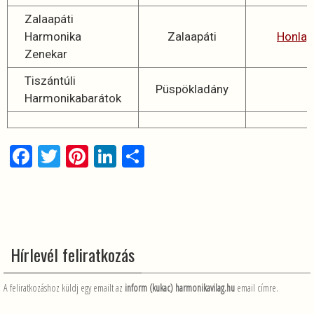
Zalaapáti
Harmonika
Zalaapáti
Honlap
Zenekar
Tiszántúli
Püspökladány
Harmonikabarátok
F
T
Pi
Li
O
a
wi
nt
n
ss
ce
tt
er
ke
za
b
er
es
dI
m
o
t
n
e
Hírlevél feliratkozás
o
g
k
A feliratkozáshoz küldj egy emailt az
inform (kukac) harmonikavilag.hu
email címre.