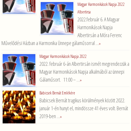
Magyar Harmonikások Napja 2022
Albertirsa
2022.február 6. A Magyar
Harmonikások Napja
Albertirsán a Móra Ferenc
Művelődési Házban a Harmonika Ünnepe gálaműsorral …
»
Magyar Harmonikások Napja 2022
2022. február 6-án Albertirsán ismét megrendezzük a
Magyar Harmonikások Napja alkalmából az ünnepi
Gálaműsort. 11:00 – …
»
Babicsek Bernát Emlékére
Babicsek Bernát tragikus körülmények között 2022.
január 1-én hunyt el, mindössze 41 éves volt. Bernát
2019-ben …
»