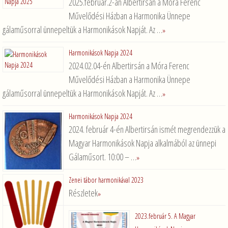
2025.február.2-án Albertirsán a Móra Ferenc
Művelődési Házban a Harmonika Ünnepe
gálaműsorral ünnepeltük a Harmonikások Napját. Az …
»
Harmonikások Napja 2024
2024.02.04-én Albertirsán a Móra Ferenc
Művelődési Házban a Harmonika Ünnepe
gálaműsorral ünnepeltük a Harmonikások Napját. Az …
»
Harmonikások Napja 2024
2024. február 4-én Albertirsán ismét megrendezzük a
Magyar Harmonikások Napja alkalmából az ünnepi
Gálaműsort. 10:00 – …
»
Zenei tábor harmonikával 2023
Részletek
»
2023.február 5. A Magyar