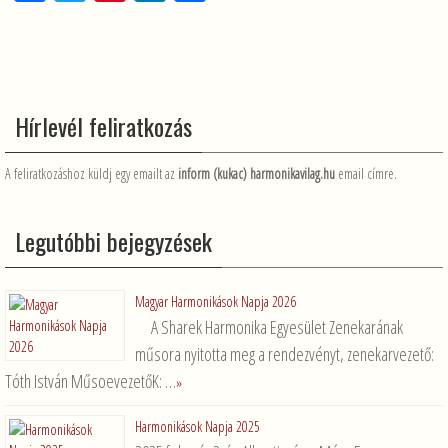
a
wi
nt
n
ss
ce
tt
er
ke
za
b
er
es
dI
m
o
t
n
e
Hírlevél feliratkozás
o
g
k
A feliratkozáshoz küldj egy emailt az
inform (kukac) harmonikavilag.hu
email címre.
Legutóbbi bejegyzések
Magyar Harmonikások Napja 2026
A Sharek Harmonika Egyesület Zenekarának
műsora nyitotta meg a rendezvényt, zenekarvezető:
Tóth István MűsoevezetőK: …
»
Harmonikások Napja 2025