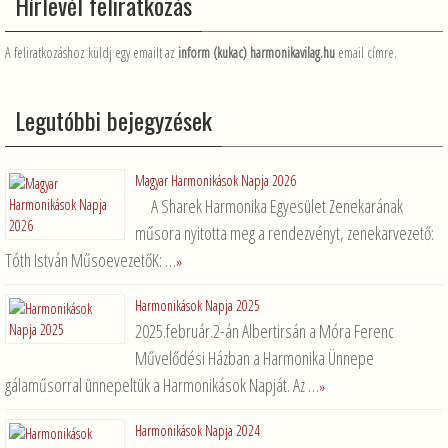
Hírlevél feliratkozás
o
g
k
A feliratkozáshoz küldj egy emailt az
inform (kukac) harmonikavilag.hu
email címre.
Legutóbbi bejegyzések
Magyar Harmonikások Napja 2026
A Sharek Harmonika Egyesület Zenekarának
műsora nyitotta meg a rendezvényt, zenekarvezető:
Tóth István MűsoevezetőK: …
»
Harmonikások Napja 2025
2025.február.2-án Albertirsán a Móra Ferenc
Művelődési Házban a Harmonika Ünnepe
gálaműsorral ünnepeltük a Harmonikások Napját. Az …
»
Harmonikások Napja 2024