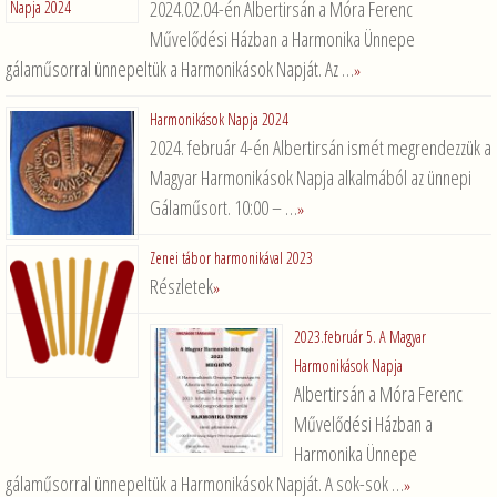
2024.02.04-én Albertirsán a Móra Ferenc
Művelődési Házban a Harmonika Ünnepe
gálaműsorral ünnepeltük a Harmonikások Napját. Az …
»
Harmonikások Napja 2024
2024. február 4-én Albertirsán ismét megrendezzük a
Magyar Harmonikások Napja alkalmából az ünnepi
Gálaműsort. 10:00 – …
»
Zenei tábor harmonikával 2023
Részletek
»
2023.február 5. A Magyar
Harmonikások Napja
Albertirsán a Móra Ferenc
Művelődési Házban a
Harmonika Ünnepe
gálaműsorral ünnepeltük a Harmonikások Napját. A sok-sok …
»