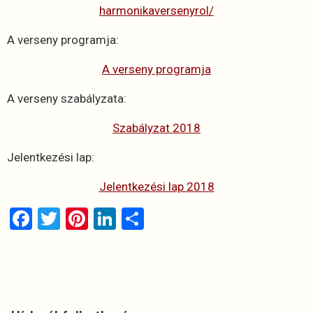
harmonikaversenyrol/
A verseny programja:
A verseny programja
A verseny szabályzata:
Szabályzat 2018
Jelentkezési lap:
Jelentkezési lap 2018
F
T
Pi
Li
O
a
wi
nt
n
ss
ce
tt
er
ke
za
b
er
es
dI
m
o
t
n
e