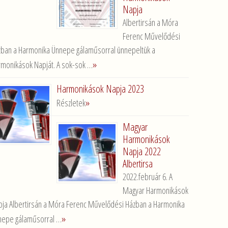
Napja
Albertirsán a Móra
Ferenc Művelődési
zban a Harmonika Ünnepe gálaműsorral ünnepeltük a
»
monikások Napját. A sok-sok …
Harmonikások Napja 2023
»
Részletek
Magyar
Harmonikások
Napja 2022
Albertirsa
2022.február 6. A
Magyar Harmonikások
ja Albertirsán a Móra Ferenc Művelődési Házban a Harmonika
»
nepe gálaműsorral …