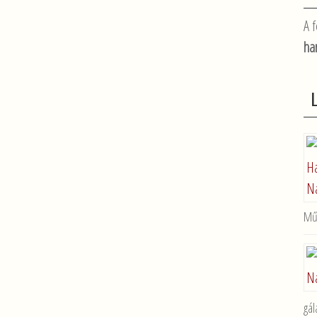
A f
ha
Mű
gál