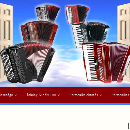
ársasága
Tabányi Mihály 100
Harmonika oktatás
Harmonikák
H