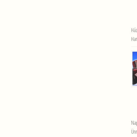
Há
Har
Nap
Ün