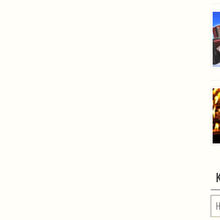
Ko
be