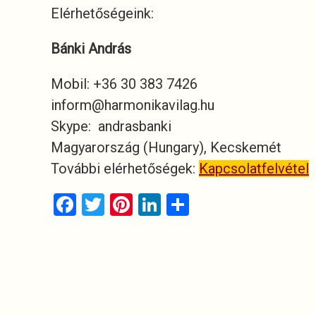
Elérhetőségeink:
Bánki András
Mobil: +36 30 383 7426
inform@harmonikavilag.hu
Skype: andrasbanki
Magyarország (Hungary), Kecskemét
További elérhetőségek:
Kapcsolatfelvétel
F
T
Pi
Li
O
a
wi
nt
n
ss
ce
tt
er
ke
za
b
er
es
dI
m
o
t
n
e