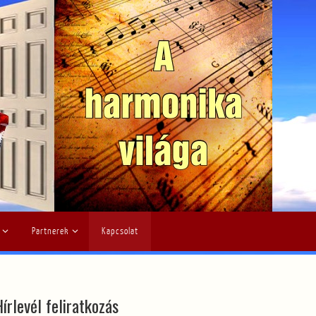
Partnerek
Kapcsolat
írlevél feliratkozás