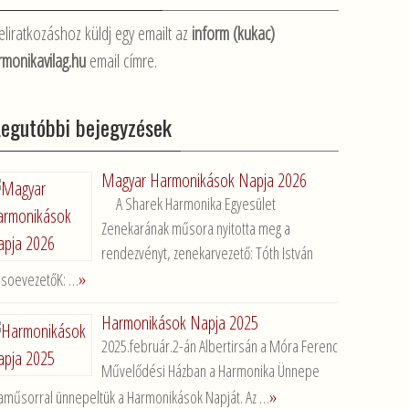
eliratkozáshoz küldj egy emailt az
inform (kukac)
rmonikavilag.hu
email címre.
Legutóbbi bejegyzések
Magyar Harmonikások Napja 2026
A Sharek Harmonika Egyesület
Zenekarának műsora nyitotta meg a
rendezvényt, zenekarvezető: Tóth István
»
soevezetőK: …
Harmonikások Napja 2025
2025.február.2-án Albertirsán a Móra Ferenc
Művelődési Házban a Harmonika Ünnepe
»
aműsorral ünnepeltük a Harmonikások Napját. Az …