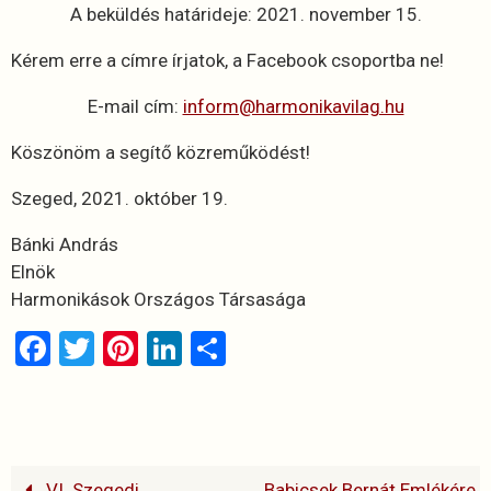
A beküldés határideje: 2021. november 15.
Kérem erre a címre írjatok, a Facebook csoportba ne!
E-mail cím:
inform@harmonikavilag.hu
Köszönöm a segítő közreműködést!
Szeged, 2021. október 19.
Bánki András
Elnök
Harmonikások Országos Társasága
F
T
Pi
Li
O
a
wi
nt
n
ss
ce
tt
er
ke
za
b
er
es
dI
m
o
t
n
e
VI. Szegedi
Babicsek Bernát Emlékére