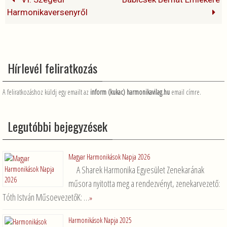
o
g
Harmonikaversenyről
k
Hírlevél feliratkozás
A feliratkozáshoz küldj egy emailt az
inform (kukac) harmonikavilag.hu
email címre.
Legutóbbi bejegyzések
Magyar Harmonikások Napja 2026
A Sharek Harmonika Egyesület Zenekarának
műsora nyitotta meg a rendezvényt, zenekarvezető:
Tóth István MűsoevezetőK: …
»
Harmonikások Napja 2025