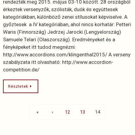
rendezték meg 2015. május 03-10 között. 28 országból
érkeztek versenyzők, szólisták, duók és együttesek
kategóriákban, különböző zenei stílusokat képviselve. A
győztesek a IV kategóriában, ahol nincs korhatár: Petteri
Waris (Finnország) Jedrzej Jarocki (Lengyelország)
Samuele Telari (Olaszország). Eredményeket és a
fényképeket itt tudod megnézni:
http://www.accordions.com/klingenthal2015/ A verseny
szabályzata itt olvasható: http://www.accordion-
competition.de/
Részletek
«
‹
12
13
14