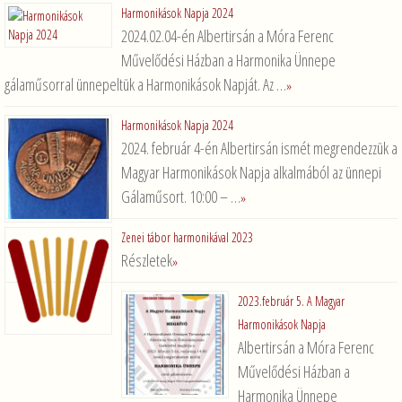
Harmonikások Napja 2024
2024.02.04-én Albertirsán a Móra Ferenc
Művelődési Házban a Harmonika Ünnepe
gálaműsorral ünnepeltük a Harmonikások Napját. Az …
»
Harmonikások Napja 2024
2024. február 4-én Albertirsán ismét megrendezzük a
Magyar Harmonikások Napja alkalmából az ünnepi
Gálaműsort. 10:00 – …
»
Zenei tábor harmonikával 2023
Részletek
»
2023.február 5. A Magyar
Harmonikások Napja
Albertirsán a Móra Ferenc
Művelődési Házban a
Harmonika Ünnepe