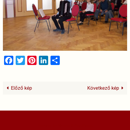
Facebook
Twitter
Pinterest
LinkedIn
Ossza
meg
Előző kép
Következő kép
Powered by
Nirvana
&
WordPress.