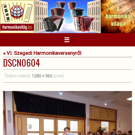
Megszakítás
« VI. Szegedi Harmonikaversenyről
DSCN0604
Teljes méret
pixel
1280 × 960