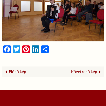
Facebook
Twitter
Pinterest
LinkedIn
Ossza
meg
Előző kép
Következő kép
Powered by
Nirvana
&
WordPress.