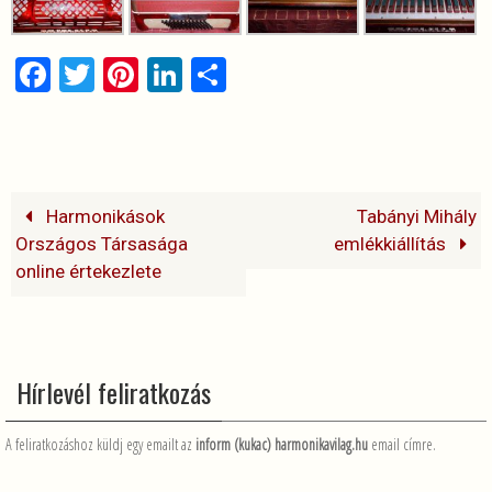
F
T
Pi
Li
O
a
wi
nt
n
ss
ce
tt
er
ke
za
b
er
es
dI
m
o
t
n
e
Harmonikások
Tabányi Mihály
o
g
Országos Társasága
emlékkiállítás
online értekezlete
k
Hírlevél feliratkozás
A feliratkozáshoz küldj egy emailt az
inform (kukac) harmonikavilag.hu
email címre.