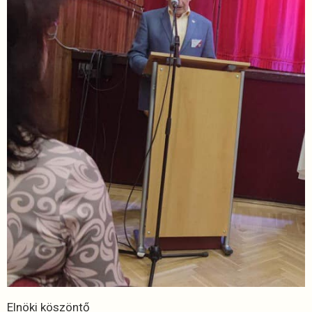
Elnöki köszöntő