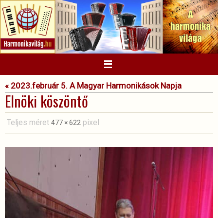
Megszakítás
« 2023.február 5. A Magyar Harmonikások Napja
Elnöki köszöntő
Teljes méret
pixel
477 × 622