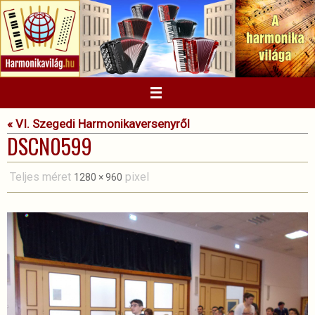
Megszakítás
« VI. Szegedi Harmonikaversenyről
DSCN0599
Teljes méret
pixel
1280 × 960