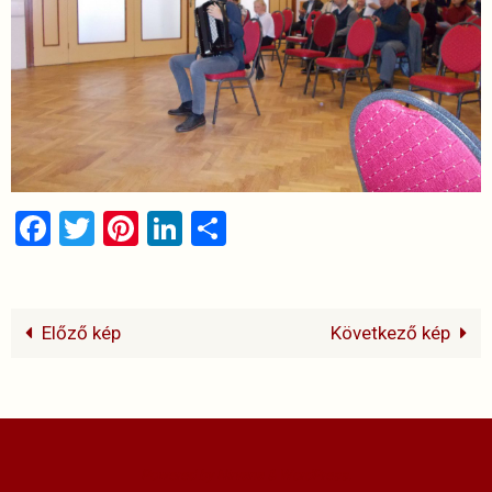
Facebook
Twitter
Pinterest
LinkedIn
Ossza
meg
Előző kép
Következő kép
Powered by
Nirvana
&
WordPress.