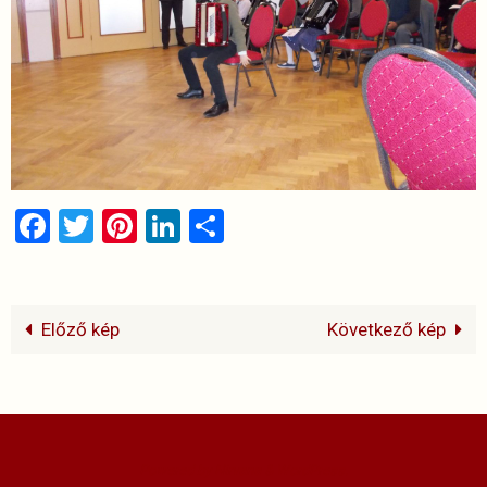
Facebook
Twitter
Pinterest
LinkedIn
Ossza
meg
Előző kép
Következő kép
Powered by
Nirvana
&
WordPress.