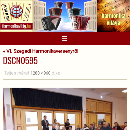
Megszakítás
« VI. Szegedi Harmonikaversenyről
DSCN0595
Teljes méret
pixel
1280 × 960